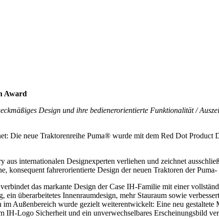
gn Award
eckmäßiges Design und ihre bedienerorientierte Funktionalität / Ausz
hnet: Die neue Traktorenreihe Puma® wurde mit dem Red Dot Product D
us internationalen Designexperten verliehen und zeichnet ausschließli
e, konsequent fahrerorientierte Design der neuen Traktoren der Puma- 
 verbindet das markante Design der Case IH-Familie mit einer vollstän
eg, ein überarbeitetes Innenraumdesign, mehr Stauraum sowie verbesser
ch im Außenbereich wurde gezielt weiterentwickelt: Eine neu gestaltete
em IH-Logo Sicherheit und ein unverwechselbares Erscheinungsbild ve