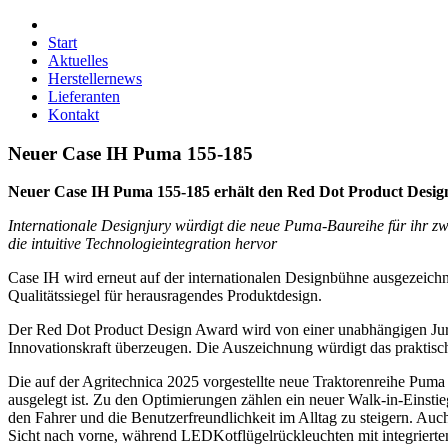
Start
Aktuelles
Herstellernews
Lieferanten
Kontakt
Neuer Case IH Puma 155-185
Neuer Case IH Puma 155-185 erhält den Red Dot Product Desi
Internationale Designjury würdigt die neue Puma-Baureihe für ihr zw
die intuitive Technologieintegration hervor
Case IH wird erneut auf der internationalen Designbühne ausgezeic
Qualitätssiegel für herausragendes Produktdesign.
Der Red Dot Product Design Award wird von einer unabhängigen Jury a
Innovationskraft überzeugen. Die Auszeichnung würdigt das praktisch
Die auf der Agritechnica 2025 vorgestellte neue Traktorenreihe Puma
ausgelegt ist. Zu den Optimierungen zählen ein neuer Walk-in-Einsti
den Fahrer und die Benutzerfreundlichkeit im Alltag zu steigern. Au
Sicht nach vorne, während LEDKotflügelrückleuchten mit integriert