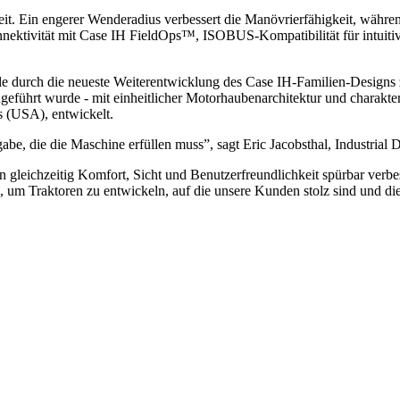
keit. Ein engerer Wenderadius verbessert die Manövrierfähigkeit, währ
nnektivität mit Case IH FieldOps™, ISOBUS-Kompatibilität für intuiti
e durch die neueste Weiterentwicklung des Case IH-Familien-Designs 
geführt wurde - mit einheitlicher Motorhaubenarchitektur und charakt
s (USA), entwickelt.
be, die die Maschine erfüllen muss”, sagt Eric Jacobsthal, Industria
gn gleichzeitig Komfort, Sicht und Benutzerfreundlichkeit spürbar ver
m Traktoren zu entwickeln, auf die unsere Kunden stolz sind und die 